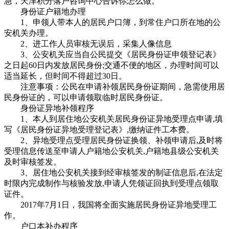
急，天津积分落户咨询中心告诉你怎么做。
身份证户籍地办理
1、申领人带本人的居民户口簿，到常住户口所在地的公
安机关办理。
2、进工作人员审核无误后，采集人像信息
3、公安机关应当自公民提交《居民身份证申领登记表》
之日起60日内发放居民身份;交通不便的地区，办理时间可以
适当延长，但时间不得超过30日。
注意事项：公民在申请补领居民身份证期间，急需使用居
民身份证的，可以申请领取临时居民身份证。
身份证异地补领程序
1、本人到居住地公安机关居民身份证异地受理点申请,填
写《居民身份证异地受理登记表》,缴纳证件工本费。
2、异地受理点受理居民身份证换领、补领申请后,及时将
受理信息传送至申请人户籍地公安机关,户籍地县级公安机关
及时审核签发。
3、居住地公安机关接到经审核签发的制证信息后,在法定
时限内完成制作与核验发放,申请人凭领证回执到受理点领取
证件。
2017年7月1日，我国将全面实施居民身份证异地受理工
作。
户口本补办程序